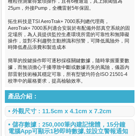
種粒徑測量得繁瑣操作，且有6種通道，其上限閾值為
μm，
25
外接Pump，全機雷射5年保固。
拓生科技是TSI AeroTrak+ 7000系列總代理商，
AeroTrak+ 7000系列適合安裝於有配備外部真空系統的固
定場所，為人員提供監控生產環境所需的可靠性和無障礙
操作，並對不利趨勢主動辨識和預警，可降低風險外，同
時降低產品浪費和製造成本
簡單的按鍵操作即可逐秒採樣關鍵數據，隨時掌握重要數
據，而無須擔心干擾導致中斷或數據丟失的風險，儀器內
部雷射技術極其穩定可靠，所有型號均符合ISO 21501-4
校準中的嚴格要求，提高檢驗效率。
產品介紹：
•
外觀尺寸 : 11.5cm x 4.1cm x 7.2cm
•
儲存數據 : 250,000筆內建記憶體，15分鐘
電腦App可顯示1秒即時數據,並設立警報通知