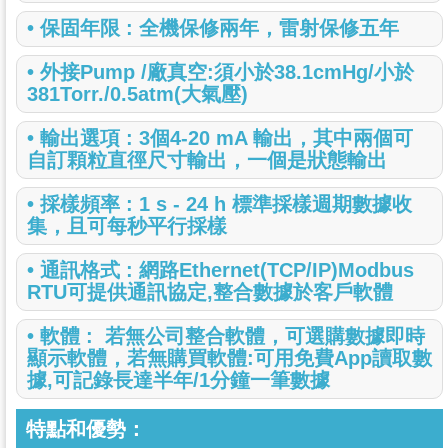
•
保固年限 : 全機保修兩年，雷射保修五年
•
外接Pump /廠真空:須小於38.1cmHg/小於
381Torr./0.5atm(大氣壓)
•
輸出選項 : 3個4-20 mA 輸出，其中兩個可
自訂顆粒直徑尺寸輸出，一個是狀態輸出
•
採樣頻率 : 1 s - 24 h 標準採樣週期數據收
集，且可每秒平行採樣
•
通訊格式 : 網路Ethernet(TCP/IP)Modbus
RTU可提供通訊協定,整合數據於客戶軟體
•
軟體 : 若無公司整合軟體，可選購數據即時
顯示軟體，若無購買軟體:可用免費App讀取數
據,可記錄長達半年/1分鐘一筆數據
特點和優勢：