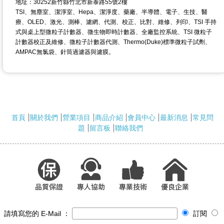
地址：30252新竹縣竹北市新泰路55號2樓
TSI、無塵室、潔淨室、Hepa、潔淨度、藥廠、半導體、電子、生技、醫
療、OLED、激光、測棒、濾網、代測、校正、比對、維修、列印、TSI 手持
式與桌上型微粒子計數器、微生物即時計數器、全廠監控系統、TSI 微粒子
計數器校正及維修、微粒子計數器代測、Thermo(Duke)標準微粒子試劑、
AMPAC無氯袋、針筒過濾器與濾膜。
首頁
關於我們
營業項目
商品介紹
會員中心
最新消息
常見問
題
留言板
聯絡我們
請填寫您的 E-Mail ：
訂閱