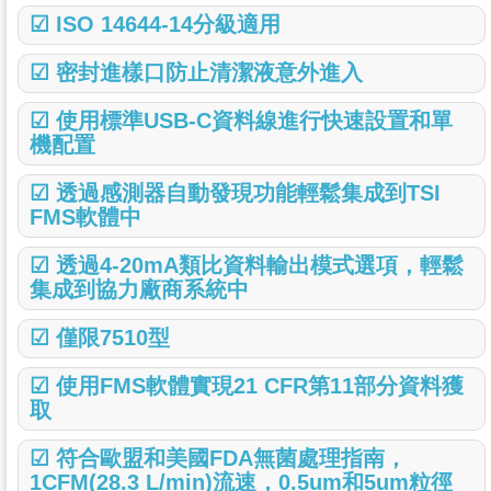
☑ ISO 14644-14分級適用
☑ 密封進樣口防止清潔液意外進入
☑ 使用標準USB-C資料線進行快速設置和單
機配置
☑ 透過感測器自動發現功能輕鬆集成到TSI
FMS軟體中
☑ 透過4-20mA類比資料輸出模式選項，輕鬆
集成到協力廠商系統中
☑ 僅限7510型
☑ 使用FMS軟體實現21 CFR第11部分資料獲
取
☑ 符合歐盟和美國FDA無菌處理指南，
1CFM(28.3 L/min)流速，0.5um和5um粒徑