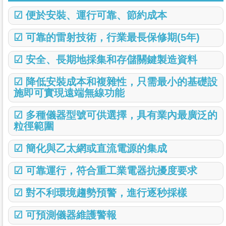
☑ 便於安裝、運行可靠、節約成本
☑ 可靠的雷射技術，行業最長保修期(5年)
☑ 安全、長期地採集和存儲關鍵製造資料
☑ 降低安裝成本和複雜性，只需最小的基礎設
施即可實現遠端無線功能
☑ 多種儀器型號可供選擇，具有業內最廣泛的
粒徑範圍
☑ 簡化與乙太網或直流電源的集成
☑ 可靠運行，符合重工業電器抗擾度要求
☑ 對不利環境趨勢預警，進行
逐秒採樣
☑ 可預測儀器維護警報