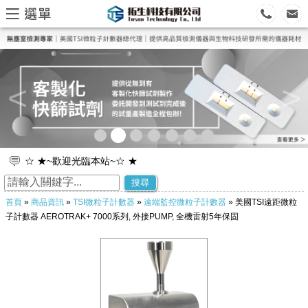
<
>
☆ ★~歡迎光臨本站~☆ ★
☆ ★~歡迎您到留言版給我們加油打氣~☆ ★
搜尋
首頁
»
商品資訊
»
TSI微粒子計數器
»
遠端監控微粒子計數器
» 美國TSI遠距微粒
子計數器 AEROTRAK+ 7000系列, 外接PUMP, 全機雷射5年保固