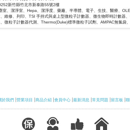
0252新竹縣竹北市新泰路55號2樓
無塵室、潔淨室、Hepa、潔淨度、藥廠、半導體、電子、生技、醫療、O
、維修、列印、TSI 手持式與桌上型微粒子計數器、微生物即時計數器、
、微粒子計數器代測、Thermo(Duke)標準微粒子試劑、AMPAC無氯
關於我們
營業項目
商品介紹
會員中心
最新消息
常見問題
留言板
聯