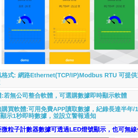
格式: 網路Ethernet(TCP/IP)Modbus RT
體
體:若無公司整合軟體，可選購數據即時顯示軟體
無購買軟體:可用免費APP讀取數據，紀錄長達半年/
可顯示1秒即時數據，並設立警報通知
距微粒子計數器數據可透過LED燈號顯示，也可無線