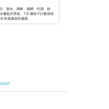
LED、激光、測棒、濾網、代測、校
全廠監控系統、TSI 微粒子計數器校
袋、針筒過濾器與濾膜。
絡我們