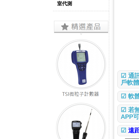
室代測
☑ 通訊
戶軟
☑ 軟
☑ 若
APP
☑
遠