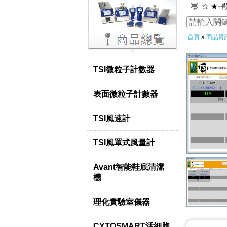
☆ ★~
☆ ★
首頁
»
商品資
TSI微粒子計數器
表面微粒子計數器
TSI風速計
TSI風罩式風量計
Avant智能鞋底清潔
機
理化實驗室儀器
CYTOSMART活細胞