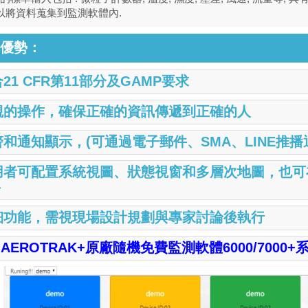
可以將資料蒐集到監測軟體內.
優勢：
合21 CFR第11部分及GAMP要求
觀的操作，確保正確的資訊傳遞到正確的人
警和通知顯示，(可通過電子郵件、SMA、LINE推播
用者可配置系統視圖、狀態視窗和多層次地圖，也
料
細功能，需視現場設計規劃與專家討論後執行
I AEROTRAK+原廠隨機免費監測軟體6000/7000+