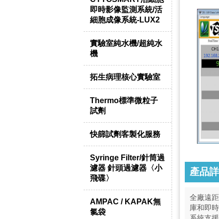
即時影像監測系統/活
細胞成像系統-LUX2
實驗室純水機/超純水
機
拓生病理核心實驗室
Thermo標準微粒子
試劑
快篩試劑客製化服務
Syringe Filter/針筒過
濾器 針頭過濾器〈小
產品詳
飛碟〉
全廠遠距即
AMPAC / KAPAK無
庫和即時
氯袋
系
統支援