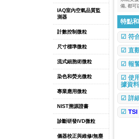
備, 都
IAQ室內空氣品質監
測器
特點和
計數控制微粒
☑ 符
尺寸標準微粒
☑ 直
流式細胞術微粒
☑ 報
染色和熒光微粒
☑ 使
據資
專業應用微粒
☑
詳
NIST溯源證書
☑
TS
診斷研發IVD微粒
儀器校正與維修/無塵