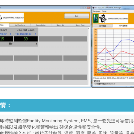
情：
時監測軟體Facility Monitoring System, FMS, 是一套先
數據以及趨勢變化和警報輸出,
確保合規性和安全性.
的標準輸入包括 : 微粒子計數器, 溫度, 濕度, 壓差, 風速, 流量等, 