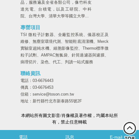
品，服務遍及全省各類公司，像竹科友
達光電、台積電，以及工研院、中科
院、台灣大學、清華大學等國立大學...
專營項目
TSI 微粒子計數器、全廠監控系統、儀器校正及
維修、無塵室環境代測、智能鞋底清潔機、Merck
實驗室超純水機、細胞影像監控、Thermo標準微
粒子試劑、AMPAC無氯袋、針筒過濾器與濾膜、
病理切片、染色、代工、判讀一站式服務
聯絡資訊
電話：03-6676443
傳真：03-6676453
信箱：service@toson.com.tw
地址：新竹縣竹北市新泰路55號2F
本網站所有圖文影音/肖像權及著作權，均屬本站所
有，禁止任意轉載
電話
訊息
E-mail