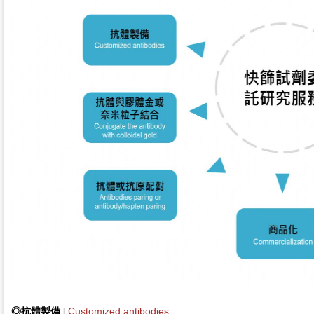
◎
抗體製備
l
Customized antibodies