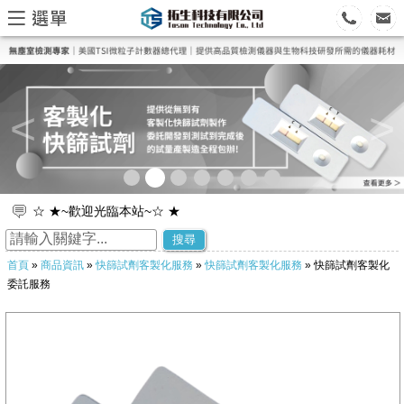
<
>
☆ ★~歡迎光臨本站~☆ ★
☆ ★~歡迎您到留言版給我們加油打氣~☆ ★
搜尋
首頁
»
商品資訊
»
快篩試劑客製化服務
»
快篩試劑客製化服務
» 快篩試劑客製化
委託服務