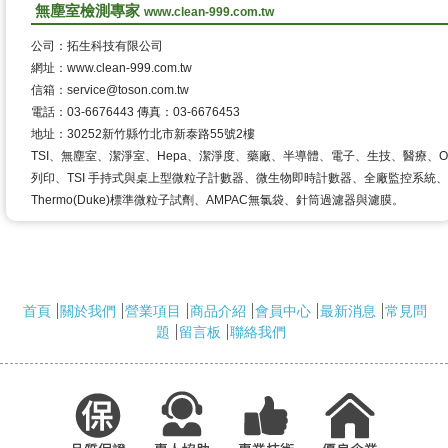
無塵室檢測專家
www.clean-999.com.tw
公司：拓生科技有限公司
網址：www.clean-999.com.tw
信箱：service@toson.com.tw
電話：03-6676443 傳真：03-6676453
地址：30252新竹縣竹北市新泰路55號2樓
TSI、無塵室、潔淨室、Hepa、潔淨度、藥廠、半導體、電子、生技、醫療、
列印、TSI 手持式與桌上型微粒子計數器、微生物即時計數器、全廠監控系統、
Thermo(Duke)標準微粒子試劑、AMPAC無氯袋、針筒過濾器與濾膜。
首頁
關於我們
營業項目
商品介紹
會員中心
最新消息
常見問
題
留言板
聯絡我們