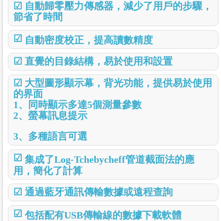
☑
自動歸零壓力傳感器，減少了用戶的步驟，
節省了時間
☑
自動密度校正，提高讀數精度
☑
直覺的目錄結構，易於使用和設置
☑
大型圖形顯示幕，背光功能，提供易於使用
的界面
1、同時顯示多達5個測量參數
2、螢幕訊息提示
3、多種語言可選
☑
集成了Log-Tchebycheff管道截面法的應
用，簡化了計算
☑
通過藍牙通訊傳輸數據或遠程查詢
☑
包括配有USB傳輸線的數據下載軟體