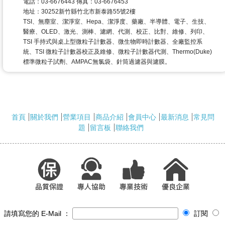
電話：03-6676443 傳真：03-6676453
地址：30252新竹縣竹北市新泰路55號2樓
TSI、無塵室、潔淨室、Hepa、潔淨度、藥廠、半導體、電子、生技、
醫療、OLED、激光、測棒、濾網、代測、校正、比對、維修、列印、
TSI 手持式與桌上型微粒子計數器、微生物即時計數器、全廠監控系
統、TSI 微粒子計數器校正及維修、微粒子計數器代測、Thermo(Duke)
標準微粒子試劑、AMPAC無氯袋、針筒過濾器與濾膜。
首頁
關於我們
營業項目
商品介紹
會員中心
最新消息
常見問
題
留言板
聯絡我們
請填寫您的 E-Mail ：
訂閱