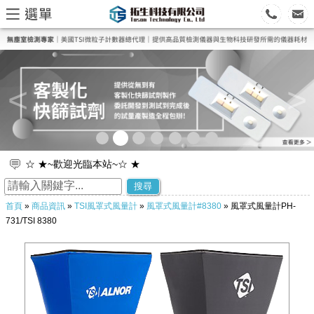
<
>
☆ ★~歡迎光臨本站~☆ ★
☆ ★~歡迎您到留言版給我們加油打氣~☆ ★
搜尋
首頁
»
商品資訊
»
TSI風罩式風量計
»
風罩式風量計#8380
» 風罩式風量計PH-
731/TSI 8380