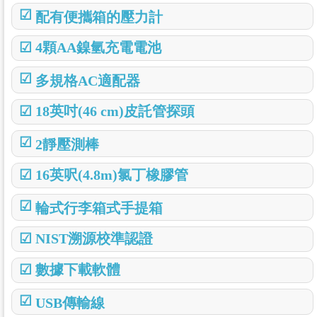
☑
配有便攜箱的壓力計
☑
4顆AA鎳氫充電電池
☑
多規格AC適配器
☑
18英吋(46 cm)皮託管探頭
☑
2靜壓測棒
☑
16英呎(4.8m)氯丁橡膠管
☑
輪式行李箱式手提箱
☑
NIST溯源校準認證
☑
數據下載軟體
☑
USB傳輸線