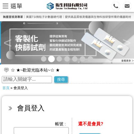
<
>
☆ ★~歡迎光臨本站~☆ ★
☆ ★~歡迎您到留言版給我們加油打氣~☆ ★
搜尋
首頁
» 會員登入
會員登入
帳號 :
還不是會員?